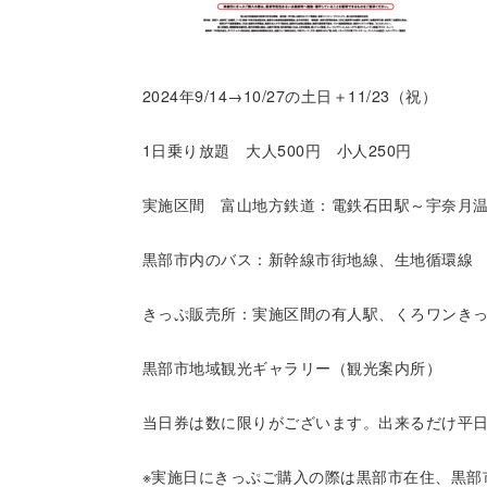
2024年9/14→10/27の土日＋11/23（祝）
1日乗り放題 大人500円 小人250円
実施区間 富山地方鉄道：電鉄石田駅～宇奈月
黒部市内のバス：新幹線市街地線、生地循環線
きっぷ販売所：実施区間の有人駅、くろワンき
黒部市地域観光ギャラリー（観光案内所）
当日券は数に限りがございます。出来るだけ平
※実施日にきっぷご購入の際は黒部市在住、黒部