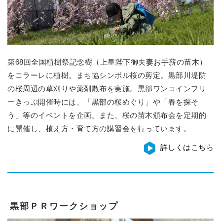
第68回全国植樹祭記念樹（上皇陛下御夫妻お手薪の苗木）
をコラーレに植樹。まち協シンボル桜の剪定。黒部川堤防
の桜周辺の草刈りや薬剤散布を実施。黒部ワンコインフリ
ーきっぷ開催時には、「黒部の桜めぐり」や「春を探そ
う」等のイベントを企画。また、桜の苗木頒布会を定期的
に開催し、植え方・育て方の講習会を行っています。
詳しくはこちら
黒部ＰＲワークショップ