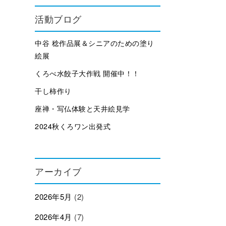
活動ブログ
中谷 稔作品展＆シニアのための塗り
絵展
くろべ水餃子大作戦 開催中！！
干し柿作り
座禅・写仏体験と天井絵見学
2024秋くろワン出発式
アーカイブ
2026年5月
(2)
2026年4月
(7)