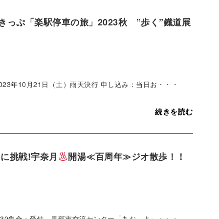
っぷ「楽駅停車の旅」2023秋 ”歩く”鐡道展
023年10月21日（土）雨天決行 申し込み：当日お・・・
続きを読む
きに挑戦!宇奈月
開湯≪百周年≫ジオ散歩！！
 8：30集合・受付 黒部市交流センター「あお～よ」・・・