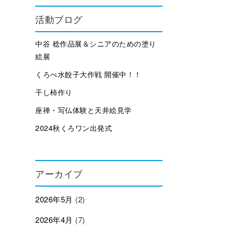
活動ブログ
中谷 稔作品展＆シニアのための塗り
絵展
くろべ水餃子大作戦 開催中！！
干し柿作り
座禅・写仏体験と天井絵見学
2024秋くろワン出発式
アーカイブ
2026年5月
(2)
2026年4月
(7)